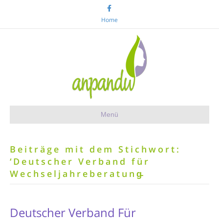
F
a
c
Home
e
b
o
o
k
Menü
Beiträge mit dem Stichwort:
‘Deutscher Verband für
Wechseljahreberatung̵
Deutscher Verband Für