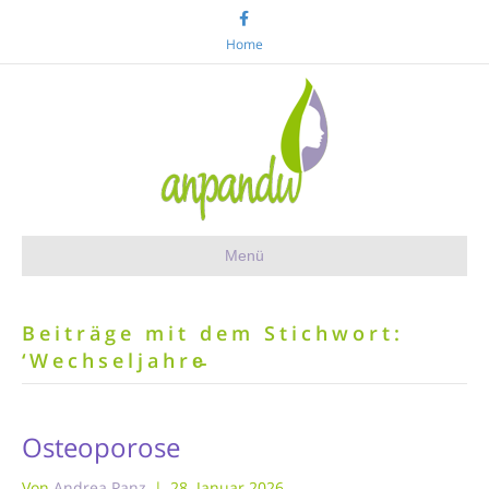
F
a
c
Home
e
b
o
o
k
Menü
Beiträge mit dem Stichwort:
‘Wechseljahre̵
Osteoporose
Von
Andrea Panz
|
28. Januar 2026